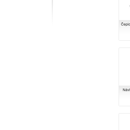
Čepic
Návl