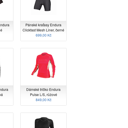
Endura
Pánské kraťasy Endura
né
Clickfast Mesh Liner, černé
699,00 Kč
ndura
Dámské tričko Endura
ná
Pulse L/S, růžové
849,00 Kč