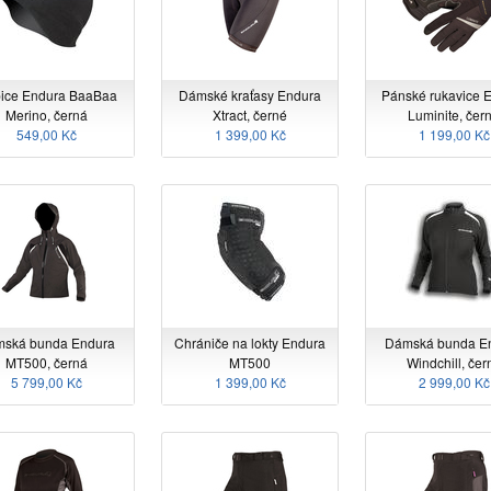
ice Endura BaaBaa
Dámské kraťasy Endura
Pánské rukavice 
Merino, černá
Xtract, černé
Luminite, čer
549,00 Kč
1 399,00 Kč
1 199,00 Kč
ská bunda Endura
Chrániče na lokty Endura
Dámská bunda E
MT500, černá
MT500
Windchill, čer
5 799,00 Kč
1 399,00 Kč
2 999,00 Kč