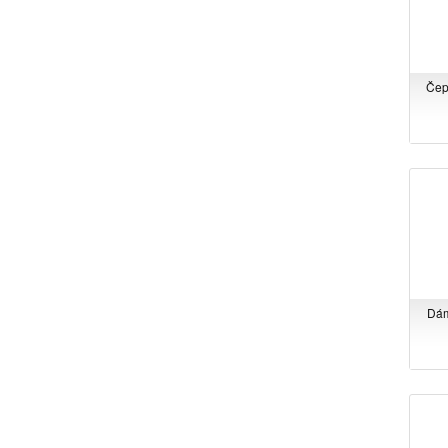
Čep
Dám