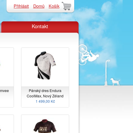
Přihlásit
Domů
Košík
Kontakt
mmvee
Pánský dres Endura
CoolMax, Nový Zéland
1 499,00 Kč