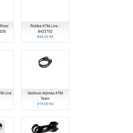
 Rizer
Řidítka KTM Line -
235
8423702
849,00 Kč
TM Line
Sedlová objímka KTM
Team
419,00 Kč